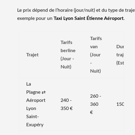
Le prix dépend de l’horaire (jour/nuit) et du type de traje
exemple pour un
Taxi Lyon Saint Étienne Aéroport
.
Tarifs
Tarifs
van
Durée d
berline
Trajet
(Jour
trajet
(Jour -
-
(Estimat
Nuit)
Nuit)
La
Plagne ⇄
260 -
Aéroport
240 -
360
150 min
Lyon
350 €
€
Saint-
Exupéry